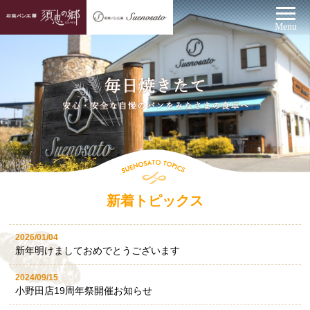
Menu
須恵の郷・小野田
須恵の郷・山口店
店
毎日焼きたて 安心・安全な自慢のパンをみなさまの食卓へ
新着トピックス
2026/01/04
新年明けましておめでとうございます
2024/09/15
小野田店19周年祭開催お知らせ