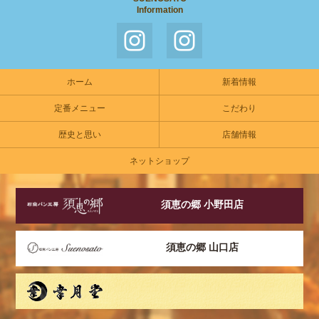
Information
インス
インス
タグラ
タグラ
ホーム
新着情報
ム山口
ム小野
店
田店
定番メニュー
こだわり
歴史と思い
店舗情報
ネットショップ
須恵の郷 小野田店
須恵の郷 山口店
幸月堂